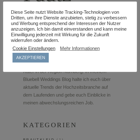
Diese Seite nutzt Website Tracking-Technologien von
Dritten, um ihre Dienste anzubieten, stetig zu verbessern
und Werbung entsprechend der Interessen der Nutzer
anzuzeigen. Ich bin damit einverstanden und kann meine
BLUEBELL WEDDINGS
Einwilligung jederzeit mit Wirkung für die Zukunft
widerrufen oder ändern.
BLOG | ÜBER MICH
Cookie Einstellungen
Mehr Informationen
Ich bin Hochzeitsplanerin aus Leidenschaft
AKZEPTIEREN
und lebe mit meinem Mann und meinem
Kater in der Region Nürnberg. In meinem
Bluebell Weddings Blog halte ich euch über
aktuelle Trends der Hochzeitsbranche auf
dem Laufenden und gebe euch Einblicke in
meinen abwechslungsreichen Job.
KATEGORIEN
BRAUTKLEID
(1)